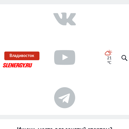
Владивосток
21
°C