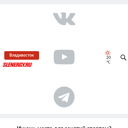
Владивосток
20
°C