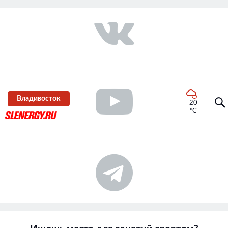
Владивосток
20
°C