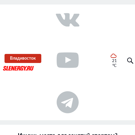
Владивосток
21
°C