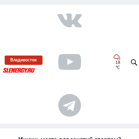
Владивосток
18
°C