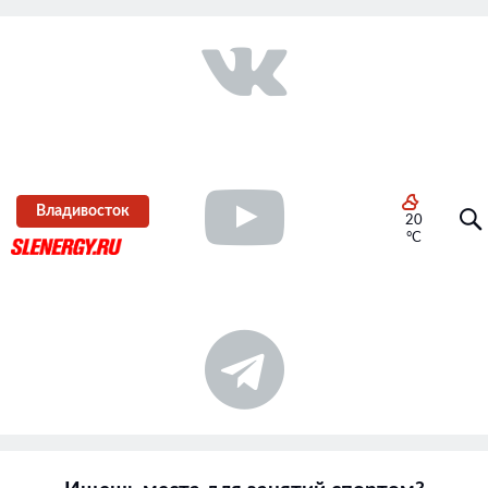
Владивосток
20
°C