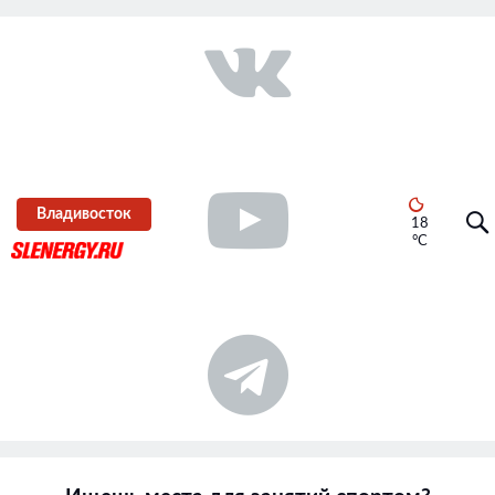
Владивосток
18
°C