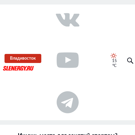
Владивосток
15
°C