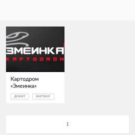
Картодром
«Змеинка»
ДРИФТ
КАРТИНГ
1