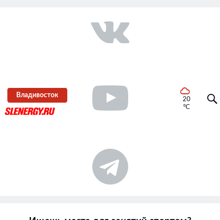
Владивосток
20
°C